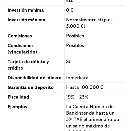
Etc.
0 €
0 
Inversión mínima
Normalmente sí (p.ej.
Ili
Inversión máxima
5.000 €)
Posibles
No
Comisiones
Posibles
No
Condiciones
(
vinculación
)
Sí
No
Tarjeta de débito y
crédito
Inmediata
In
Disponibilidad del dinero
Hasta 100.000 €
Ha
Garantía de depósito
19% – 23%
19
Fiscalidad
La Cuenta Nómina de
Ab
Ejemplos
Bankinter da hasta un
Op
5% TAE el primer año por
cu
un saldo máximo de
cu