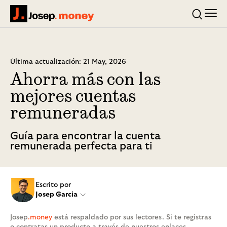
Men
Josep.money
Buscar
Última actualización: 21 May, 2026
Ahorra más con las
mejores cuentas
remuneradas
Guía para encontrar la cuenta
remunerada perfecta para ti
Escrito por
Josep Garcia
Josep
.money
está respaldado por sus lectores. Si te registras
o contratas un producto a través de nuestros enlaces,