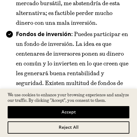
mercado bursátil, me abstendría de esta
alternativa; es factible perder mucho
dinero con una mala inversión.
: Puedes participar en
Fondos de inversión
un fondo de inversión. La idea es que
centenares de inversores ponen su dinero
en común y lo invierten en lo que creen que
les generará buena rentabilidad y
seguridad. Existen multitud de fondos de
inversión, por ejemplo, son una buena
We use cookies to enhance your browsing experience and analyze
our traffic. By clicking "Accept", you consent to them.
manera de
invertir en bolsa
sin tener ni
idea puesto que el gestor del fondo
Accept
gestionará la inversión, tú solo tendrás que
Reject All
Tabla de contenidos
darle el dinero. El riesgo de estos fondos es