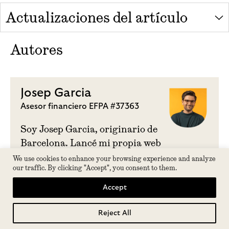
Actualizaciones del artículo
Autores
Josep Garcia
Asesor financiero EFPA #37363
Soy Josep Garcia, originario de
Barcelona. Lancé mi propia web
en 2016, centrada en finanzas
We use cookies to enhance your browsing experience and analyze
our traffic. By clicking "Accept", you consent to them.
personales, que está online desde
2018. Desde entonces, he
Accept
producido continuamente
contenido online sobre finanzas
Reject All
Tabla de contenidos
personales, abarcando temas