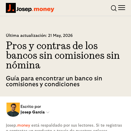
Men
Josep.money
Buscar
Última actualización: 21 May, 2026
Pros y contras de los
bancos sin comisiones sin
nómina
Guía para encontrar un banco sin
comisiones y condiciones
Escrito por
Josep Garcia
Josep
.money
está respaldado por sus lectores. Si te registras
o contratas un producto a través de nuestros enlaces,