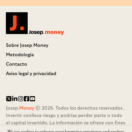
Josep.money
Sobre Josep Money
Metodología
Contacto
Aviso legal y privacidad
Twitter/X
LinkedIn
Instagram
Facebook
YouTube
Josep
.Money
© 2026. Todos los derechos reservados.
Invertir conlleva riesgo y podrías perder parte o todo
el capital invertido. La información se ofrece con fines
informativos y educativos, y no constituye
We use cookies to enhance your browsing experience and analyze