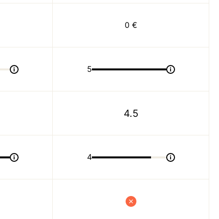
0 €
5
i
i
4.5
4
i
i