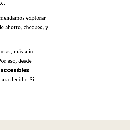
te.
ecomendamos explorar
de ahorro, cheques, y
arias, más aún
Por eso, desde
s accesibles
,
ara decidir. Si