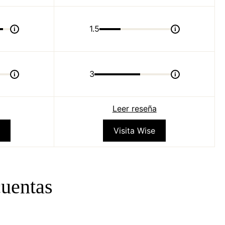
1.5
i
i
3
i
i
Leer reseña
Visita Wise
uentas