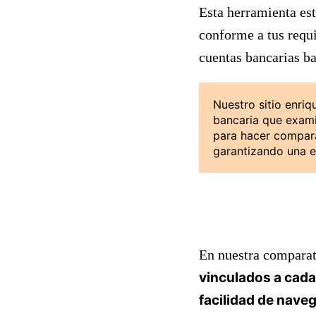
Esta herramienta est
conforme a tus requi
cuentas bancarias ba
Nuestro sitio enri
bancaria que examin
para hacer comparat
garantizando una e
En nuestra comparat
vinculados a cada
facilidad de navega