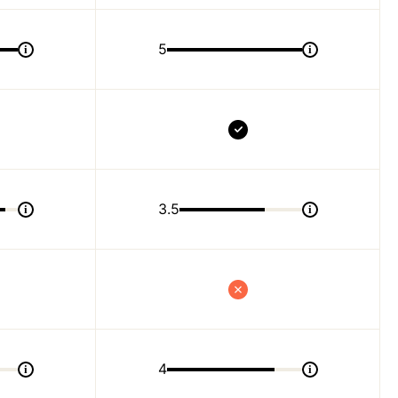
5
i
i
3.5
i
i
4
i
i