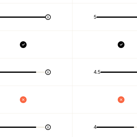
5
i
4.5
i
4
i