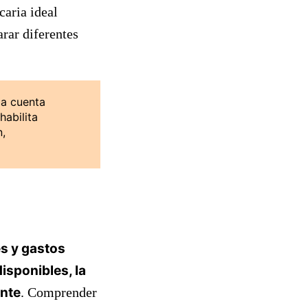
caria ideal
rar diferentes
da cuenta
habilita
n,
s y gastos
isponibles, la
ente
. Comprender