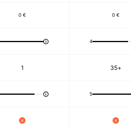
0 €
0 €
4
i
1
35+
5
i