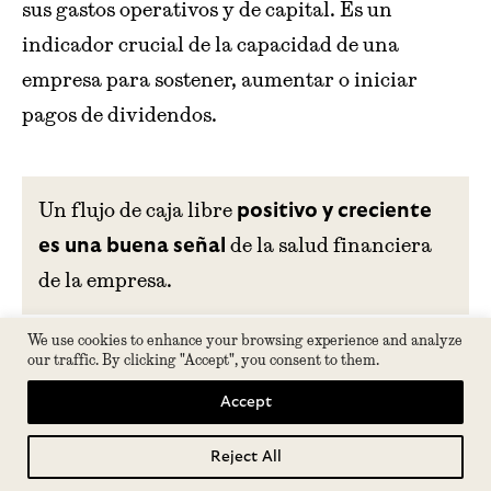
sus gastos operativos y de capital. Es un
indicador crucial de la capacidad de una
empresa para sostener, aumentar o iniciar
pagos de dividendos.
Un flujo de caja libre
positivo y creciente
de la salud financiera
es una buena señal
de la empresa.
We use cookies to enhance your browsing experience and analyze
our traffic. By clicking "Accept", you consent to them.
Aplica el sentido común
Accept
El sentido común
es esencial en la inversión
. Nunca inviertas en algo que no
en dividendos
Reject All
Tabla de contenidos