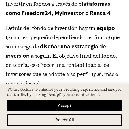
invertir en fondos a través de
plataformas
.
como Freedom24, MyInvestor o Renta 4
Detrás del fondo de inversión hay un
equipo
(grande o pequeño dependiendo del fondo) que
se encarga de
diseñar una estrategia de
a seguir. El objetivo final del fondo,
inversión
en teoría, es ofrecer una rentabilidad a los
inversores que se adapte a su perfil (p.ej. más o
menos riesgo).
We use cookies to enhance your browsing experience and analyze
our traffic. By clicking "Accept", you consent to them.
Ten en cuenta que como inversor tendrás que
Accept
pagar
para
una comisión al gestor del fondo
que invierta tu dinero, a largo plazo, la
Reject All
Tabla de contenidos
comisión que pagues puede quitarte un buen