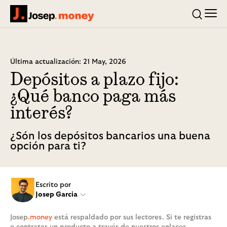
Men
Josep.money
Buscar
Última actualización: 21 May, 2026
Depósitos a plazo fijo:
¿Qué banco paga más
interés?
¿Són los depósitos bancarios una buena
opción para ti?
Escrito por
Josep Garcia
Josep
.money
está respaldado por sus lectores. Si te registras
o contratas un producto a través de nuestros enlaces,