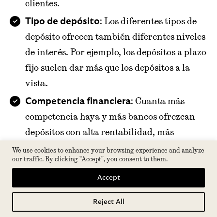
clientes.
: Los diferentes tipos de
Tipo de depósito
depósito ofrecen también diferentes niveles
de interés. Por ejemplo, los depósitos a plazo
fijo suelen dar más que los depósitos a la
vista.
: Cuanta más
Competencia financiera
competencia haya y más bancos ofrezcan
depósitos con alta rentabilidad, más
competidores se animarán a seguirles.
We use cookies to enhance your browsing experience and analyze
our traffic. By clicking "Accept", you consent to them.
: Los depósitos suelen
Interés simple
Accept
pagarte el interés en una cuenta de ahorro
separada, no se reinvierten los intereses que
Reject All
Tabla de contenidos
recibes. Esto hace que no puedas