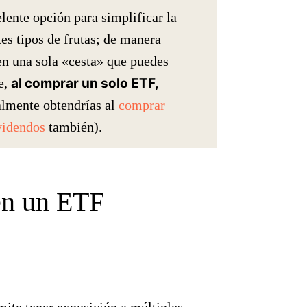
elente opción para simplificar la
es tipos de frutas; de manera
en una sola «cesta» que puedes
e,
al comprar un solo ETF,
lmente obtendrías al
comprar
videndos
también).
 en un ETF