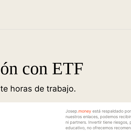
sión con ETF
ite horas de trabajo.
Josep
.money
está respaldado por 
nuestros enlaces, podemos recibir
ni partners. Invertir tiene riesgo
educativo, no ofrecemos recomend