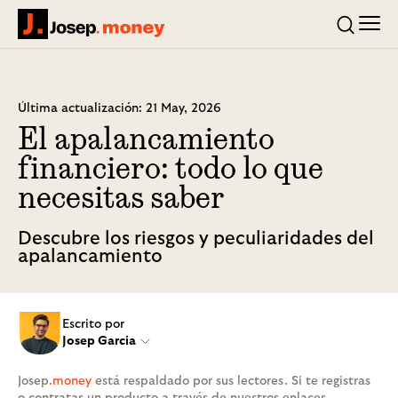
Men
Josep.money
Buscar
Última actualización: 21 May, 2026
El apalancamiento
financiero: todo lo que
necesitas saber
Descubre los riesgos y peculiaridades del
apalancamiento
Escrito por
Josep Garcia
Josep
.money
está respaldado por sus lectores. Si te registras
o contratas un producto a través de nuestros enlaces,