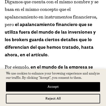
Digamos que cuenta con el mismo nombre y se
basa en el mismo concepto que el
apalancamiento en instrumentos financieros,
pero
el apalancamiento financiero que se
utiliza fuera del mundo de las inversiones y
los brokers guarda ciertos detalles que lo
diferencian del que hemos tratado, hasta
.
ahora, en el artículo
Por ejemplo,
en el mundo de la empresa se
We use cookies to enhance your browsing experience and analyze
entiende como apalancamiento financiero
our traffic. By clicking "Accept", you consent to them.
aquel sistema que se basa en la utilización de
Accept
(como créditos
fondos ajenos a la compañía
bancarios)
para invertir en activos propios o
Reject All
Tabla de contenidos
. El objetivo es que los
ajenos a la firma