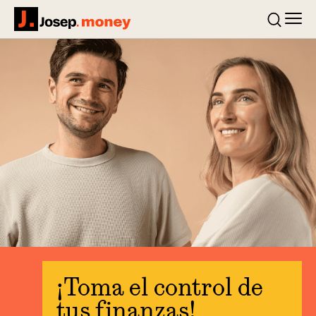
Men
Josep.money
Buscar
¡Toma el control de
tus finanzas!