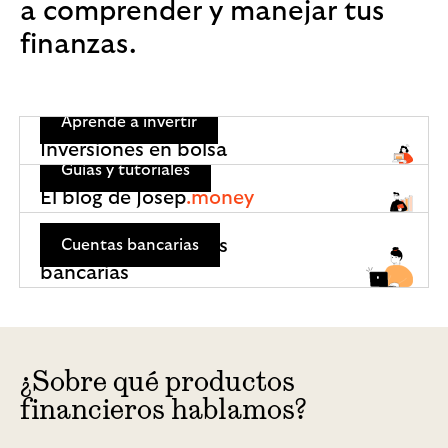
a comprender y manejar tus
finanzas.
Aprende a invertir
Inversiones en bolsa
Guías y tutoriales
El blog de Josep
.money
Las mejores cuentas
Cuentas bancarias
bancarias
¿Sobre qué productos
financieros hablamos?