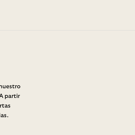
 nuestro
 partir
rtas
ias.