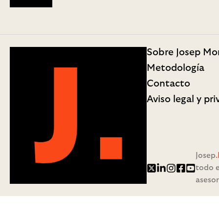
Sobre Josep Mo
Metodología
Contacto
Aviso legal y pr
Josep
todo e
Twitter/X
LinkedIn
Instagram
Facebook
YouTub
asesor
Josep.money